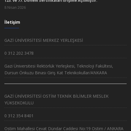
123. ve 77. Dönem Sertifikaları Erişime Açılmıştır.
8 Nisan 2026
İletişim
GAZİ ÜNİVERSİTESİ MERKEZ YERLEŞKESİ
0 312 202 3478
Gazi Üniversitesi Rektörlük Yerleşkesi, Teknoloji Fakültesi,
Dursun Önkuzu Binası Giriş Kat Teknikokullar/ANKARA
GAZİ ÜNİVERSİTESİ OSTİM TEKNİK BİLİMLER MESLEK
YÜKSEKOKULU
0 312 354 8401
Ostim Mahallesi Cevat Dündar Caddesi No:19 Ostim / ANKARA