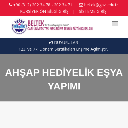
+90 (312) 202 34 78 - 202 34 71
beltek@gazi.edu.tr
KURSİYER ÖN BİLGİ GİRİŞ
|
SİSTEME GİRİŞ
DUYURULAR
123. ve 77. Dönem Sertifikaları Erişime Açılmıştır.
AHŞAP HEDİYELİK EŞYA
YAPIMI