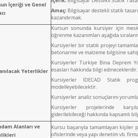
İçerik:
Bilgisayar Destekli Statik Tas
sun İçeriği ve Genel
Amaç:
Bilgisayar destekli statik tasa
cı
kazandırmak.
Kursun sonunda kursiyer için mesl
öğrenme kazanımları aşağıda sıralan
Kursiyerler bir statik projeyi tamamla
betonarme ve malzeme bilgisine sahip
Kursiyerler Türkiye Bina Deprem Yö
esasları hakkında bilgi edineceklerdir.
anılacak Yeterlikler
Kursiyerler İDECAD Statik pro
modelleyebilecektir.
Kursiyerler analiz sonuçlarını yorumla
Kursiyerler projelerinde karşıl
giderilebileceği hakkında kapsamlı bilg
ihdam Alanları ve
Kursu başarıyla tamamlayan kişiler 
ofislerinde veya yapı denetim vb. firmal
likleri