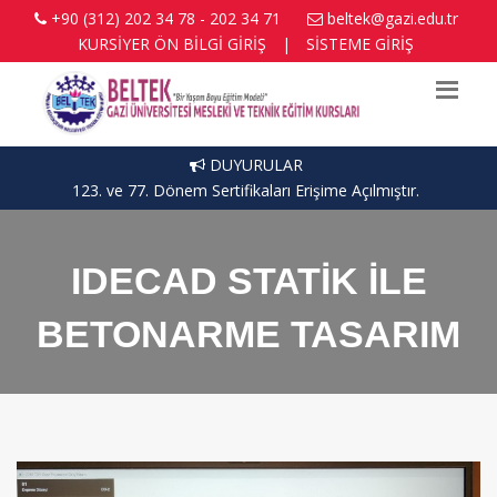
+90 (312) 202 34 78 - 202 34 71
beltek@gazi.edu.tr
KURSİYER ÖN BİLGİ GİRİŞ
|
SİSTEME GİRİŞ
DUYURULAR
123. ve 77. Dönem Sertifikaları Erişime Açılmıştır.
IDECAD STATİK İLE
BETONARME TASARIM