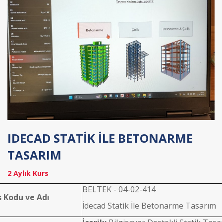
IDECAD STATİK İLE BETONARME
TASARIM
2 Aylık Kurs
BELTEK - 04-02-414
s Kodu ve Adı
İdecad Statik İle Betonarme Tasarım