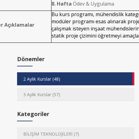
8. Hafta
Ödev & Uygulama
Bu kurs programı, mühendislik kategor
modüler programı esas alınarak proje
er Açıklamalar
çalışmak isteyen inşaat mühendisleri
statik proje çizimini öğretmeyi amaçla
Dönemler
2 Aylık Kurslar (48)
3 Aylık Kurslar (57)
Kategoriler
BİLİŞİM TEKNOLOJİLERİ (7)