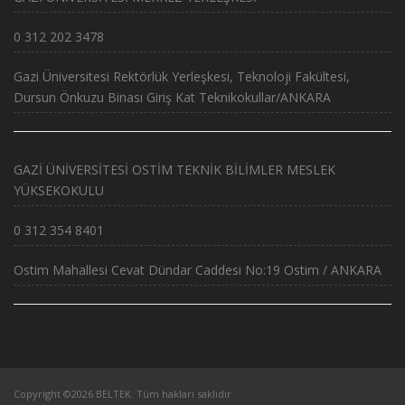
0 312 202 3478
Gazi Üniversitesi Rektörlük Yerleşkesi, Teknoloji Fakültesi,
Dursun Önkuzu Binası Giriş Kat Teknikokullar/ANKARA
GAZİ ÜNİVERSİTESİ OSTİM TEKNİK BİLİMLER MESLEK
YÜKSEKOKULU
0 312 354 8401
Ostim Mahallesi Cevat Dündar Caddesi No:19 Ostim / ANKARA
Copyright ©2026 BELTEK. Tüm hakları saklıdır