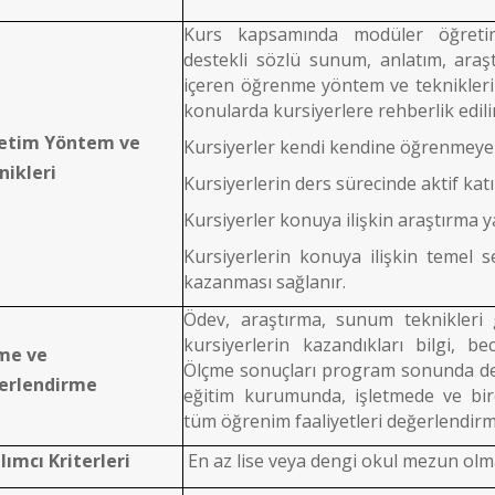
Kurs kapsamında modüler öğretime
destekli sözlü sunum, anlatım, araş
içeren öğrenme yöntem ve teknikleri
konularda kursiyerlere rehberlik edili
etim Yöntem ve
Kursiyerler kendi kendine öğrenmeye t
nikleri
Kursiyerlerin ders sürecinde aktif katı
Kursiyerler konuya ilişkin araştırma y
Kursiyerlerin konuya ilişkin temel s
kazanması sağlanır.
Ödev, araştırma, sunum teknikleri gi
kursiyerlerin kazandıkları bilgi, bec
me ve
Ölçme sonuçları program sonunda değe
erlendirme
eğitim kurumunda, işletmede ve bire
tüm öğrenim faaliyetleri değerlendirm
lımcı Kriterleri
En az lise veya dengi okul mezun ol