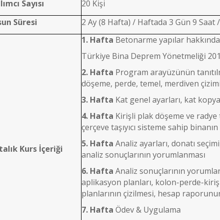
lımcı Sayısı
20 Kişi
sun Süresi
2 Ay (8 Hafta) / Haftada 3 Gün 9 Saat
1. Hafta
Betonarme yapılar hakkında 
Türkiye Bina Deprem Yönetmeliği 2018
2. Hafta
Program arayüzünün tanıtılma
döşeme, perde, temel, merdiven çizim
3. Hafta
Kat genel ayarları, kat kopy
4. Hafta
Kirişli plak döşeme ve radye
çerçeve taşıyıcı sisteme sahip binanı
5. Hafta
Analiz ayarları, donatı seçi
alık Kurs İçeriği
analiz sonuçlarının yorumlanması
6. Hafta
Analiz sonuçlarının yorumlan
aplikasyon planları, kolon-perde-kiriş
planlarının çizilmesi, hesap raporun
7. Hafta
Ödev & Uygulama