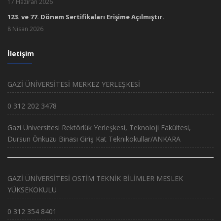
17 Haziran 2026
123. ve 77. Dönem Sertifikaları Erişime Açılmıştır.
8 Nisan 2026
İletişim
GAZİ ÜNİVERSİTESİ MERKEZ YERLEŞKESİ
0 312 202 3478
Gazi Üniversitesi Rektörlük Yerleşkesi, Teknoloji Fakültesi,
Dursun Önkuzu Binası Giriş Kat Teknikokullar/ANKARA
GAZİ ÜNİVERSİTESİ OSTİM TEKNİK BİLİMLER MESLEK
YÜKSEKOKULU
0 312 354 8401