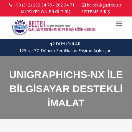
+90 (312) 202 34 78 - 202 34 71
beltek@gazi.edu.tr
KURSİYER ÖN BİLGİ GİRİŞ
|
SİSTEME GİRİŞ
DUYURULAR
123. ve 77. Dönem Sertifikaları Erişime Açılmıştır.
UNIGRAPHICHS-NX İLE
BİLGİSAYAR DESTEKLİ
İMALAT