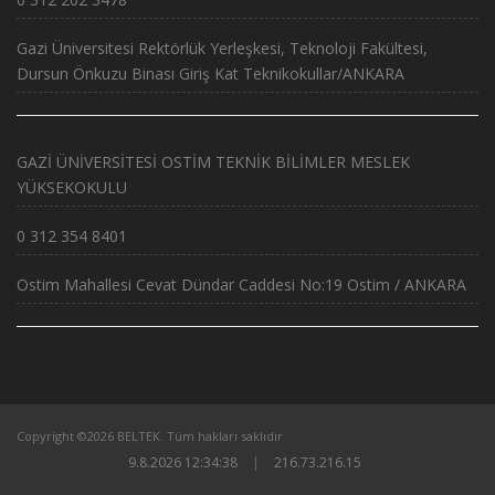
Gazi Üniversitesi Rektörlük Yerleşkesi, Teknoloji Fakültesi,
Dursun Önkuzu Binası Giriş Kat Teknikokullar/ANKARA
GAZİ ÜNİVERSİTESİ OSTİM TEKNİK BİLİMLER MESLEK
YÜKSEKOKULU
0 312 354 8401
Ostim Mahallesi Cevat Dündar Caddesi No:19 Ostim / ANKARA
Copyright ©2026 BELTEK. Tüm hakları saklıdır
9.8.2026 12:34:38
|
216.73.216.15