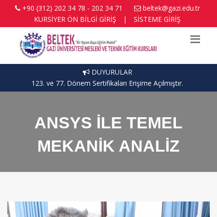
+90 (312) 202 34 78 - 202 34 71
beltek@gazi.edu.tr
KURSİYER ÖN BİLGİ GİRİŞ
|
SİSTEME GİRİŞ
DUYURULAR
123. ve 77. Dönem Sertifikaları Erişime Açılmıştır.
ANSYS İLE TEMEL
MEKANİK ANALİZ