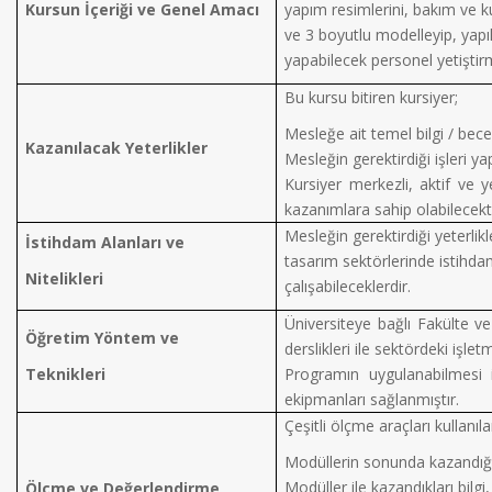
Kursun İçeriği ve Genel Amacı
yapım resimlerini, bakım ve k
ve 3 boyutlu modelleyip, ya
yapabilecek personel yetiştirm
Bu kursu bitiren kursiyer;
Mesleğe ait temel bilgi / becer
Kazanılacak Yeterlikler
Mesleğin gerektirdiği işleri ya
Kursiyer merkezli, aktif ve
kazanımlara sahip olabilecekti
Mesleğin gerektirdiği yeterlikl
İstihdam Alanları ve
tasarım sektörlerinde istihdam
Nitelikleri
çalışabileceklerdir.
Üniversiteye bağlı Fakülte v
Öğretim Yöntem ve
derslikleri ile sektördeki işle
Teknikleri
Programın uygulanabilmesi 
ekipmanları sağlanmıştır.
Çeşitli ölçme araçları kullanıla
Modüllerin sonunda kazandığı y
Modüller ile kazandıkları bilgi,
Ölçme ve Değerlendirme