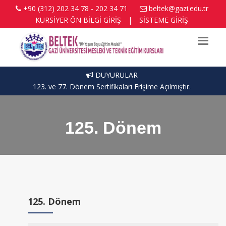
+90 (312) 202 34 78 - 202 34 71
beltek@gazi.edu.tr
KURSİYER ÖN BİLGİ GİRİŞ
|
SİSTEME GİRİŞ
DUYURULAR
76. Dönem Sertifikaları Erişime Açılmıştır.
125. Dönem
125. Dönem
Dönem Türü: