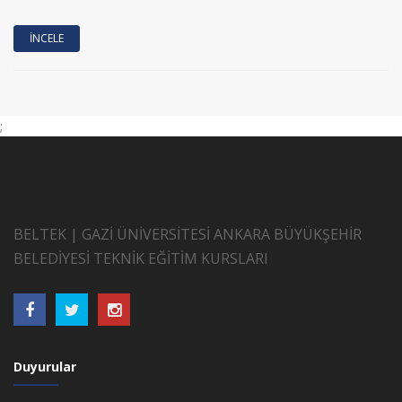
İNCELE
;
BELTEK | GAZİ ÜNİVERSİTESİ ANKARA BÜYÜKŞEHİR
BELEDİYESİ TEKNİK EĞİTİM KURSLARI
Duyurular
78. Dönem Sertifikaları Erişime Açılmıştır.