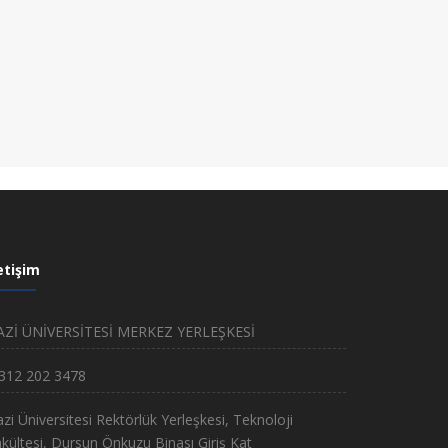
etişim
AZİ ÜNİVERSİTESİ MERKEZ YERLEŞKESİ
 312 202 3478
zi Üniversitesi Rektörlük Yerleşkesi, Teknoloji
kültesi, Dursun Önkuzu Binası Giriş Kat