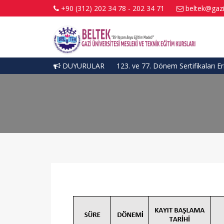
+90 (312) 202 34 78 - 202 34 71
beltek@gazi
DUYURULAR
123. ve 77. Dönem Sertifikaları Eri