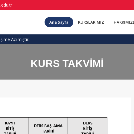
.edu.tr
Ana Sayfa
KURSLARIMIZ
HAKKIMIZ
şime Açılmıştır.
KURS TAKVİMİ