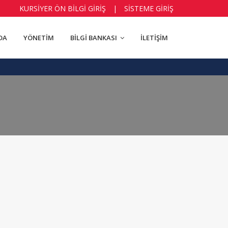
KURSİYER ÖN BİLGİ GİRİŞ
|
SİSTEME GİRİŞ
DA
YÖNETİM
BİLGİ BANKASI
İLETİŞİM