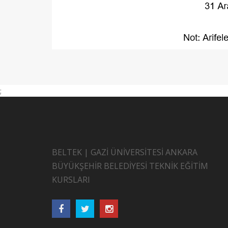
;
BELTEK | GAZİ ÜNİVERSİTESİ ANKARA
BÜYÜKŞEHİR BELEDİYESİ TEKNİK EĞİTİM
KURSLARI